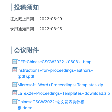
投稿须知
征文截止日期：
2022-06-19
录用通知日期：
2022-08-15
会议附件
CFP-ChineseCSCW2022（0608）.bmp
Instructions+for+proceedings+authors+
(pdf).pdf
Microsoft+Word+Proceedings+Templates.zip
LaTeX2e+Proceedings+Templates+download.zip
ChineseCSCW2022-论文发表协议模
板.docx